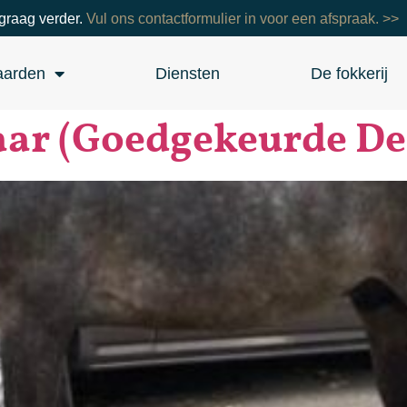
graag verder.
Vul ons contactformulier in voor een afspraak. >>
aarden
Diensten
De fokkerij
aar (Goedgekeurde D