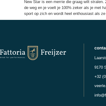
New Star is een merrie die graag wilt stralen.
de weg en je voelt je 100% zeker als je met ha
sport op zich en wordt heel enthousiast als z
conta
Laarst
9170 S
+32 (0
veerle
info@f