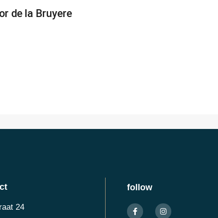
or de la Bruyere
ct
follow
raat 24