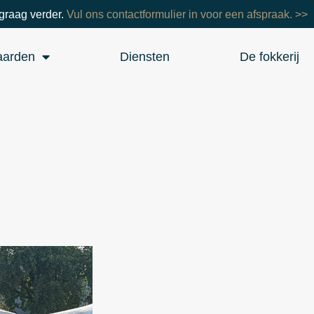
graag verder.
Vul ons contactformulier in voor een afspraak. >>
aarden
Diensten
De fokkerij