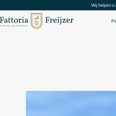
Wij helpen u 
P