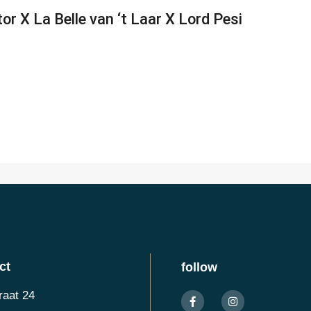
r X La Belle van ‘t Laar X Lord Pesi
ct
follow
raat 24