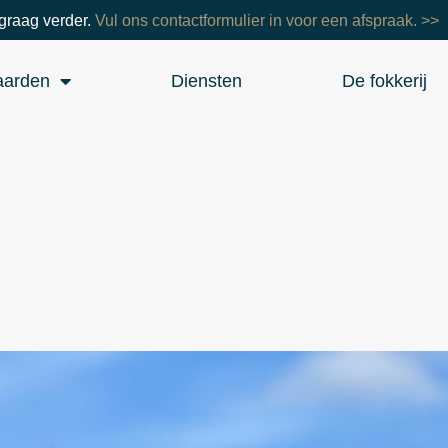
graag verder.
Vul ons contactformulier in voor een afspraak. >>
aarden
Diensten
De fokkerij