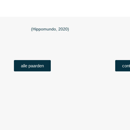
(Hippomundo, 2020)
alle paarden
con