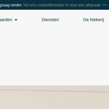
graag verder.
Vul ons contactformulier in voor een afspraak. >>
aarden
Diensten
De fokkerij